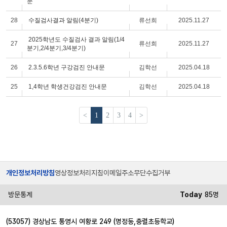
문
28
수질검사결과 알림(4분기)
류선희
2025.11.27
2025학년도 수질검사 결과 알림(1/4
27
류선희
2025.11.27
분기,2/4분기,3/4분기)
26
2.3.5.6학년 구강검진 안내문
김학선
2025.04.18
25
1,4학년 학생건강검진 안내문
김학선
2025.04.18
<
1
2
3
4
>
개인정보처리방침
영상정보처리지침
이메일주소무단수집거부
방문통계
Today
85명
(53057) 경상남도 통영시 여황로 249 (명정동,충렬초등학교)