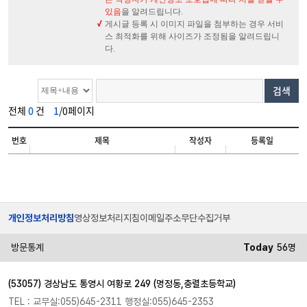
있음
을 알려드립니다.
게시글 등록 시 이미지 파일을 첨부하는 경우 서비
스 최적화를 위해 사이즈가 조정됨을 알려드립니
다.
검색
전체
0
건
1
/0페이지
번호
제목
작성자
등록일
개인정보처리방침
영상정보처리지침
이메일주소무단수집거부
방문통계
Today
56명
(53057) 경상남도 통영시 여황로 249 (명정동,충렬초등학교)
TEL : 교무실:055)645-2311 행정실:055)645-2353